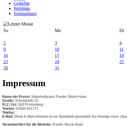
Gedichte
Weblinks
Seminarhaus
So
Mo
Di
2
3
4
9
10
11
16
17
18
23
24
25
30
31
Impressum
Name der Praxis:
Naturheilpraxis Frauke Struck-Haas
Straße:
Schulstraße 22
PLZ / Ort:
56379 Hömberg
Telefon:
02604 941771
Telefax:
E-Mail:
Diese E-Mail-Adresse ist vor Spambots geschützt! Zur Anzeige muss JavaS
Verantwortlich für die Website:
Frauke Struck-Haas