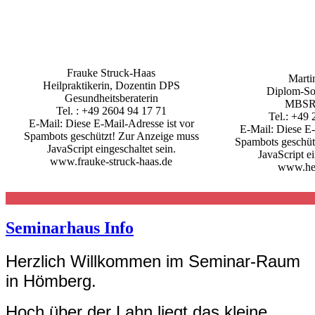
Frauke Struck-Haas
Marti
Heilpraktikerin, Dozentin DPS
Diplom-So
Gesundheitsberaterin
MBSR-
Tel. : +49 2604 94 17 71
Tel.: +49
E-Mail:
Diese E-Mail-Adresse ist vor
E-Mail:
Diese E-
Spambots geschützt! Zur Anzeige muss
Spambots geschüt
JavaScript eingeschaltet sein.
JavaScript ei
www.frauke-struck-haas.de
www.he
Seminarhaus Info
Herzlich Willkommen im Seminar-Raum
in Hömberg.
Hoch über der Lahn liegt das kleine